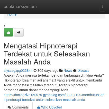
Home
bookmarksystem
Togg
navi
Home
1
Mengatasi Hipnoterapi
Terdekat untuk Selesaikan
Masalah Anda
alyssagxpg033844
305 days ago
News
Discuss
Apakah Anda merasa tertekan dengan tantangan di hidup Anda?
Hipnoterapi bisa menjadi alternatif yang efektif untuk membantu
Anda mengatasi masalah tersebut. Terapis hipnoterapi
berpengalaman dapat mendampingi Anda
https://darrenzlvn156979.gynoblog.com/36697169/membutuhkan-
hipnoterapi-terdekat-untuk-selesaikan-masalah-anda
Comments
Who Upvoted