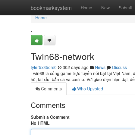
Home
bookmarksystem
Home
New
Submit
Home
1
Twin68-network
tyler5x35ors0
302 days ago
News
Discuss
Twin68 là cổng game trực tuyến nổi bật tại Việt Nam, 
hũ, tài xỉu, bắn cá và casino. Với giao diện hiện đại, 
Comments
Who Upvoted
Comments
Submit a Comment
No HTML