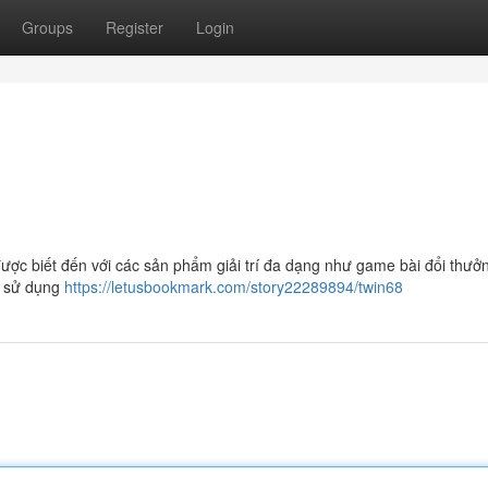
Groups
Register
Login
được biết đến với các sản phẩm giải trí đa dạng như game bài đổi thưở
dễ sử dụng
https://letusbookmark.com/story22289894/twin68