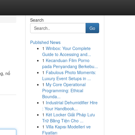
Search
Go
Published News
1
Winbox: Your Complete
Guide to Accessing and...
1
Kecanduan Film Porno
pada Penyandang Berkebu...
1
Fabulous Photo Moments:
ng, nổ
Luxury Event Setups in ...
1
My Core Operational
Programming: Ethical
Bounda...
1
Industrial Dehumidifier Hire
: Your Handbook...
1
Két Locker Giải Pháp Lưu
Trữ Bằng Tiện Cho ...
1
Villa Kapısı Modelleri ve
Fiyatları