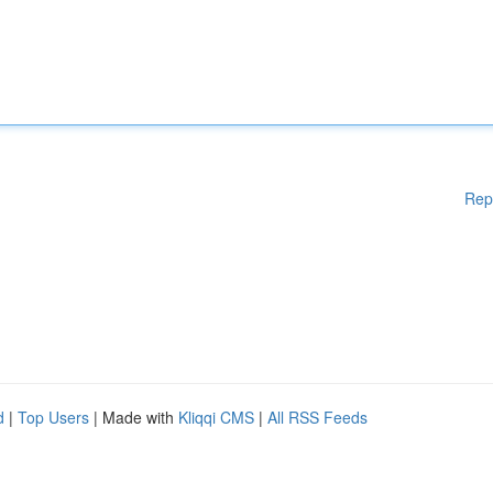
Rep
d
|
Top Users
| Made with
Kliqqi CMS
|
All RSS Feeds