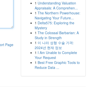
1
Understanding Valuation
Appraisals: A Comprehen...
1
The Northern Powerhouse:
Navigating Your Future...
1
Delta575: Exploring the
Mystery
1
The Colossal Barbarian: A
Study in Strength
1
이 나라 성형 수술 가격:
ort Page
2024년 현재 정보
1
I Am Unable to Complete
Your Request
1
Best Free Graphic Tools to
Reduce Data ...