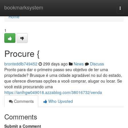
Home
bookmarksystem
Togg
navi
Home
1
Procure {
bronteddlb749452
299 days ago
News
Discuss
Pronto para dar o primeiro passo seu objetivo de ter uma
propriedade? Brusque é uma cidade agradável no sul do estado,
que oferece diversas opções a você comprar, alugar ou locar. Se
você está procurando uma
https://ianlhgw049018.azzablog.com/38016732/venda
Comments
Who Upvoted
Comments
Submit a Comment