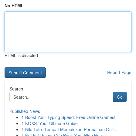
No HTML
HTML is disabled
Report Page
Search
Go
Published News
1
Boost Your Typing Speed: Free Online Games!
1
KQXS: Your Ultimate Guide
1
NilaiToto: Tempat Memainkan Permainan Onli...
1
Noida Udaipur Cab Book Your Ride Now