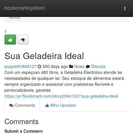
Home
bookmarksystem
Togg
navi
Home
1
Sua Geladeira Ideal
poppielfrr848127
300 days ago
News
Discuss
Com um espaçoso 480 litros, a Geladeira Electrolux atende às
necessidades de qualquer lar. Seu estoque de alimentos estará
sempre organizado e acessível com prateleiras flexíveis e
personalizáveis, gavetas
https://pr7bookmark.com/story20661027/sua-geladeira-ideal
Comments
Who Upvoted
Comments
Submit a Comment