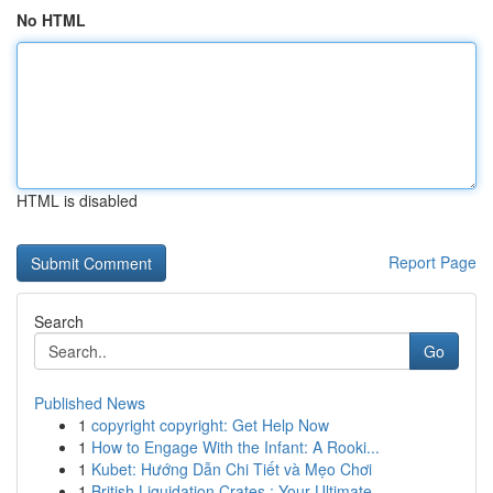
No HTML
HTML is disabled
Report Page
Search
Go
Published News
1
copyright copyright: Get Help Now
1
How to Engage With the Infant: A Rooki...
1
Kubet: Hướng Dẫn Chi Tiết và Mẹo Chơi
1
British Liquidation Crates : Your Ultimate ...