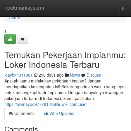
Home
bookmarksystem
Togg
navi
Home
1
Temukan Pekerjaan Impianmu:
Loker Indonesia Terbaru
idaybkh011961
298 days ago
News
Discuss
Apakah kamu melakukan pekerjaan impian? Jangan
mendapatkan kesempatan ini! Sekarang adalah waktu yang tepat
untuk melengkapi karir impianmu. Dengan banyaknya lowongan
pekerjaan terbaru di Indonesia, kamu pasti akan
https://alvinayoo977791.fliplife-wiki.com/user
Comments
Who Upvoted
Comments