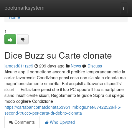
Home
bookmarksystem
Togg
navi
Home
1
Dice Buzz su Carte clonate
jamesd611rze9
299 days ago
News
Discuss
Alcune app ti permettono ancora di proibire temporaneamente la
carta: favorevole Condizione pensi cosa non sia stata clonata ma
magari onestamente smarrita. Fai acquisti attraverso dispositivi
sicuri — Esitazione pensi che il tuo PC oppure il tuo smartphone
siano insufficiente sicuri, Regolamento le guide Sopra cui spiego
modo cogliere Condizione
https://cartabancomatclonata53951.imblogs.net/87422528/il-5-
second-trucco-per-carta-di-debito-clonata
Comments
Who Upvoted