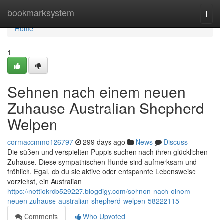
Home
bookmarksystem
Togg
navi
Home
1
Sehnen nach einem neuen
Zuhause Australian Shepherd
Welpen
cormaccmmo126797
299 days ago
News
Discuss
Die süßen und verspielten Puppis suchen nach ihren glücklichen
Zuhause. Diese sympathischen Hunde sind aufmerksam und
fröhlich. Egal, ob du sie aktive oder entspannte Lebensweise
vorziehst, ein Australian
https://nettiekrdb529227.blogdigy.com/sehnen-nach-einem-
neuen-zuhause-australian-shepherd-welpen-58222115
Comments
Who Upvoted