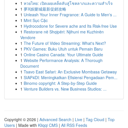
1
หวยไทย: เปิดเผยเคล็ดลับสู่โชคลาภและความสำเร็จ
1
夢X娛樂城最新促銷攻略
1
Unleash Your Inner Fragrance: A Guide to Men's ...
1
Mint Sục Cặc
1
Hydrocodone for Severe ache and Its Risk-free Use
1
Restorane në Shqipëri: Njihuni me Kuzhinën
Vendore
1
The Future of Video Streaming: What's Next?
1
PKV Games: Buku Utuh untuk Pemain Baru
1
Online Casino Canada: Your Ultimate Guide
1
Website Performance Analysis: A Thorough
Document
1
Tsavo East Safari: An Exclusive Mombasa Getaway
1
SIAP4DI: Meningkatkan Efisiensi Pengadaan Pem...
1
Binomo copyright: A Step-by-Step Guide
1
Venture Builders vs. New Business Studios: ...
Copyright © 2026 |
Advanced Search
|
Live
|
Tag Cloud
|
Top
Users
| Made with
Kliqqi CMS
|
All RSS Feeds