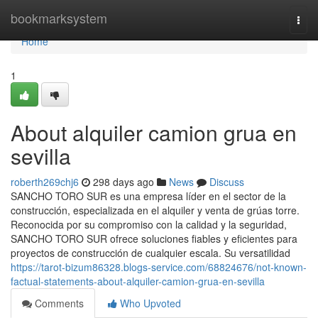
Home
bookmarksystem
Togg
navi
Home
1
About alquiler camion grua en
sevilla
roberth269chj6
298 days ago
News
Discuss
SANCHO TORO SUR es una empresa líder en el sector de la
construcción, especializada en el alquiler y venta de grúas torre.
Reconocida por su compromiso con la calidad y la seguridad,
SANCHO TORO SUR ofrece soluciones fiables y eficientes para
proyectos de construcción de cualquier escala. Su versatilidad
https://tarot-bizum86328.blogs-service.com/68824676/not-known-
factual-statements-about-alquiler-camion-grua-en-sevilla
Comments
Who Upvoted