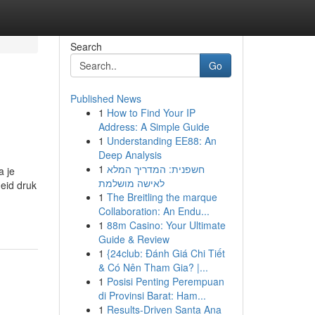
Search
Go
Published News
1
How to Find Your IP
Address: A Simple Guide
1
Understanding EE88: An
Deep Analysis
1
חשפנית: המדריך המלא
a je
לאישה מושלמת
eid druk
1
The Breitling the marque
Collaboration: An Endu...
1
88m Casino: Your Ultimate
Guide & Review
1
{24club: Đánh Giá Chi Tiết
& Có Nên Tham Gia? |...
1
Posisi Penting Perempuan
di Provinsi Barat: Ham...
1
Results-Driven Santa Ana