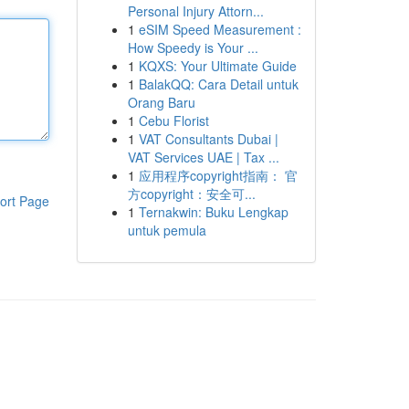
Personal Injury Attorn...
1
eSIM Speed Measurement :
How Speedy is Your ...
1
KQXS: Your Ultimate Guide
1
BalakQQ: Cara Detail untuk
Orang Baru
1
Cebu Florist
1
VAT Consultants Dubai |
VAT Services UAE | Tax ...
1
应用程序copyright指南： 官
方copyright：安全可...
ort Page
1
Ternakwin: Buku Lengkap
untuk pemula