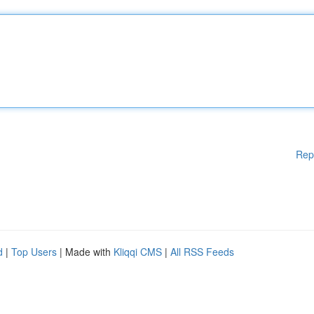
Rep
d
|
Top Users
| Made with
Kliqqi CMS
|
All RSS Feeds