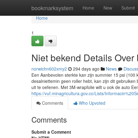
Home
bookmarksystem
Home
New
Submit
Home
1
Niet bekend Details Over
norwichn602xmy2
294 days ago
News
Discus
Een Aanbevolen sterkte kan zijn summier 15 psi (100 k
desalniettemin geen roller hebt, kan zijn dit gebruik
uit te oefenen. Met 3M-wrapfolie wilt u ook de auto Ee
https://vuf.minagricultura.gov.co/Lists/Informacin
Comments
Who Upvoted
Comments
Submit a Comment