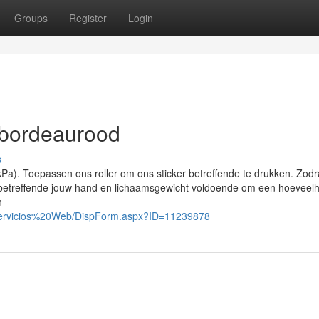
Groups
Register
Login
 bordeaurood
s
Pa). Toepassen ons roller om ons sticker betreffende te drukken. Zodr
en betreffende jouw hand en lichaamsgewicht voldoende om een hoeveelh
n
%20Servicios%20Web/DispForm.aspx?ID=11239878