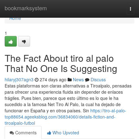
Home
bookmarksystem
Togg
navi
Home
1
The Fact About tiro al palo
That No One Is Suggesting
hilaryj307agn3
274 days ago
News
Discuss
Estas plataformas son claras alternativas a Tiroalpalo, pensadas
para ofrecer una experiencia fluida sin depender de enlaces
frágiles. Pues bien, parece que esto último es lo que le ha
sucedido a la famosa Net Tiro Al Palo, la cual ha dejado de
funcionar en España y en otros países. Sin
https://tiro-al-palo-
top88654.ageeksblog.com/36834060/details-fiction-and-
tiroalpalo-futbol
Comments
Who Upvoted