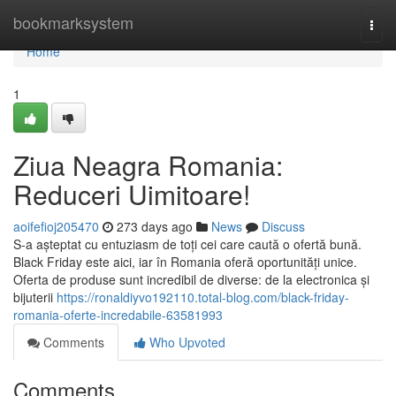
Home
bookmarksystem
Togg
navi
Home
1
Ziua Neagra Romania:
Reduceri Uimitoare!
aoifefioj205470
273 days ago
News
Discuss
S-a așteptat cu entuziasm de toți cei care caută o ofertă bună.
Black Friday este aici, iar în Romania oferă oportunități unice.
Oferta de produse sunt incredibil de diverse: de la electronica și
bijuterii
https://ronaldiyvo192110.total-blog.com/black-friday-
romania-oferte-incredabile-63581993
Comments
Who Upvoted
Comments