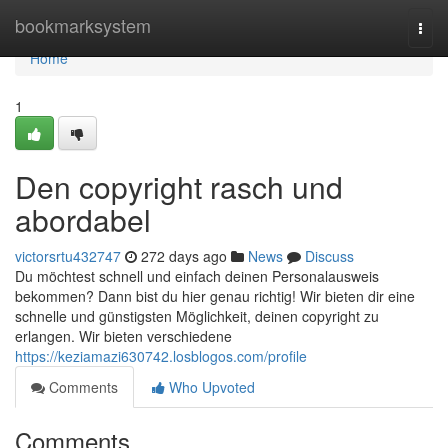
Home
bookmarksystem
Togg
navi
Home
1
Den copyright rasch und
abordabel
victorsrtu432747
272 days ago
News
Discuss
Du möchtest schnell und einfach deinen Personalausweis
bekommen? Dann bist du hier genau richtig! Wir bieten dir eine
schnelle und günstigsten Möglichkeit, deinen copyright zu
erlangen. Wir bieten verschiedene
https://keziamazi630742.losblogos.com/profile
Comments
Who Upvoted
Comments