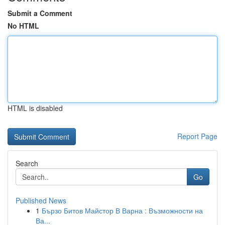
Submit a Comment
No HTML
HTML is disabled
Report Page
Search
Go
Published News
1
Бързо Битов Майстор В Варна : Възможности на
Ва...