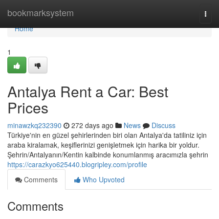
Home
bookmarksystem
Togg
navi
Home
1
Antalya Rent a Car: Best
Prices
minawzkq232390
272 days ago
News
Discuss
Türkiye'nin en güzel şehirlerinden biri olan Antalya'da tatiliniz için
araba kiralamak, keşiflerinizi genişletmek için harika bir yoldur.
Şehrin/Antalyanın/Kentin kalbinde konumlanmış aracımızla şehrin
https://carazkyo625440.blogripley.com/profile
Comments
Who Upvoted
Comments