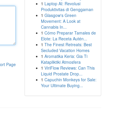
1
Laptop AI: Revolusi
Produktivitas di Genggaman
1
Glasgow's Green
Movement: A Look at
Cannabis In...
1
Cómo Preparar Tamales de
Elote: La Receta Autén...
1
The Finest Retreats: Best
Secluded Vacation Homes
1
Aromatika Keria: Gia Ti
Katapliktiki Atmosfera
ort Page
1
ViriFlow Reviews: Can This
Liquid Prostate Drop...
1
Capuchin Monkeys for Sale:
Your Ultimate Buying...