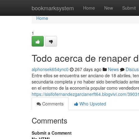
Home
bookmarksystem
Home
New
Submit
Home
1
Todo acerca de renaper d
alphonsek654ync0
267 days ago
News
Discus
Entre ellos se encuentra ser anciano de 18 abriles, ten
secundaria completa y no haber sido beneficiado anter
en el entorno de la economía popular como vendedore
https://sisifofernandezgarcianerft64.blogvivi.com/39
Comments
Who Upvoted
Comments
Submit a Comment