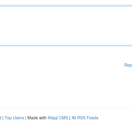
Rep
d
|
Top Users
| Made with
Kliqqi CMS
|
All RSS Feeds