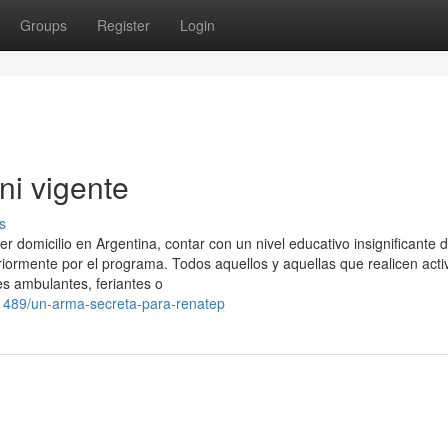
Groups
Register
Login
ni vigente
s
er domicilio en Argentina, contar con un nivel educativo insignificante 
iormente por el programa. Todos aquellos y aquellas que realicen acti
s ambulantes, feriantes o
031489/un-arma-secreta-para-renatep