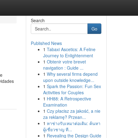
Search
Go
Published News
1
Tabaxi Ascetics: A Feline
Journey to Enlightenment
1
Obtenir votre brevet
navigation : Guide ...
1
Why several firms depend
de
upon outside knowledge...
vidades
1
Spark the Passion: Fun Sex
Activities for Couples
1
HH88: A Retrospective
Examination
1
Czy płacisz za jakość, a nie
za reklamę? Przean...
1
หาช่างรับเหมาต่อเติม: ค้นหา
ผู้เชี่ยวชาญ ที...
1
Revealing the Design Guide