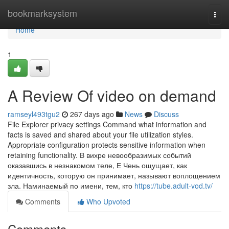
Home
bookmarksystem
Togg
navi
Home
1
A Review Of video on demand
ramseyl493tgu2
267 days ago
News
Discuss
File Explorer privacy settings Command what information and
facts is saved and shared about your file utilization styles.
Appropriate configuration protects sensitive information when
retaining functionality. В вихре невообразимых событий
оказавшись в незнакомом теле, Е Чень ощущает, как
идентичность, которую он принимает, называют воплощением
зла. Наминаемый по имени, тем, кто
https://tube.adult-vod.tv/
Comments
Who Upvoted
Comments