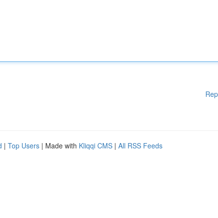
Rep
d
|
Top Users
| Made with
Kliqqi CMS
|
All RSS Feeds