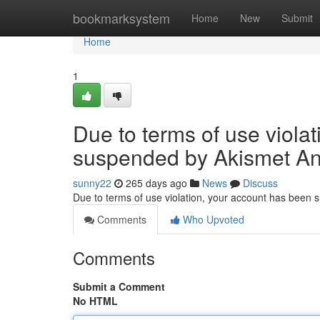
Home
bookmarksystem
Home
New
Submit
Home
1
Due to terms of use viola
suspended by Akismet An
sunny22
265 days ago
News
Discuss
Due to terms of use violation, your account has been
Comments
Who Upvoted
Comments
Submit a Comment
No HTML