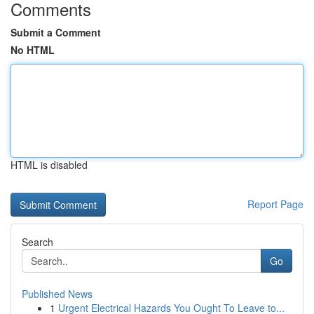
Comments
Submit a Comment
No HTML
HTML is disabled
Report Page
Search
Go
Published News
1
Urgent Electrical Hazards You Ought To Leave to...