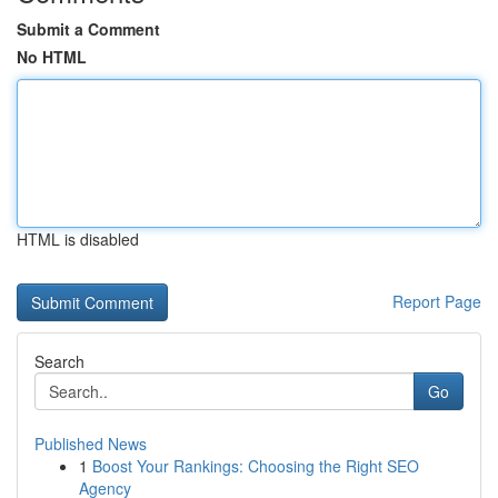
Submit a Comment
No HTML
HTML is disabled
Report Page
Search
Go
Published News
1
Boost Your Rankings: Choosing the Right SEO
Agency