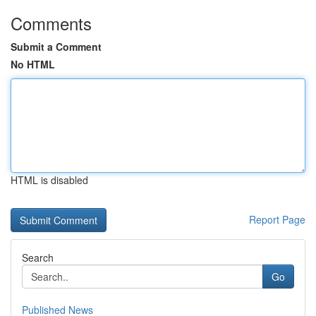
Comments
Submit a Comment
No HTML
HTML is disabled
Report Page
Search
Go
Published News