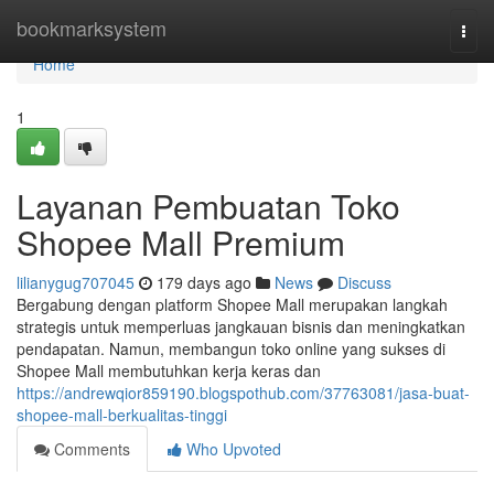
Home
bookmarksystem
Togg
navi
Home
1
Layanan Pembuatan Toko
Shopee Mall Premium
lilianygug707045
179 days ago
News
Discuss
Bergabung dengan platform Shopee Mall merupakan langkah
strategis untuk memperluas jangkauan bisnis dan meningkatkan
pendapatan. Namun, membangun toko online yang sukses di
Shopee Mall membutuhkan kerja keras dan
https://andrewqior859190.blogspothub.com/37763081/jasa-buat-
shopee-mall-berkualitas-tinggi
Comments
Who Upvoted