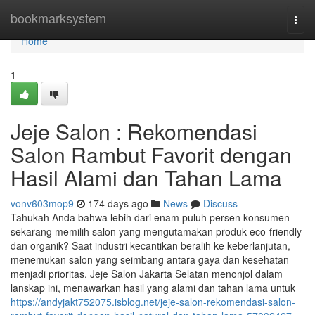
Home
bookmarksystem
Togg
navi
Home
1
Jeje Salon : Rekomendasi
Salon Rambut Favorit dengan
Hasil Alami dan Tahan Lama
vonv603mop9
174 days ago
News
Discuss
Tahukah Anda bahwa lebih dari enam puluh persen konsumen
sekarang memilih salon yang mengutamakan produk eco-friendly
dan organik? Saat industri kecantikan beralih ke keberlanjutan,
menemukan salon yang seimbang antara gaya dan kesehatan
menjadi prioritas. Jeje Salon Jakarta Selatan menonjol dalam
lanskap ini, menawarkan hasil yang alami dan tahan lama untuk
https://andyjakt752075.isblog.net/jeje-salon-rekomendasi-salon-