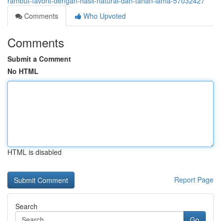
rambut-favorit-dengan-hasil-natural-dan-tahan-lama-57032427
Comments
Who Upvoted
Comments
Submit a Comment
No HTML
HTML is disabled
Report Page
Search
Go