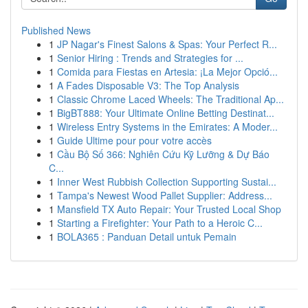
Published News
1
JP Nagar's Finest Salons & Spas: Your Perfect R...
1
Senior Hiring : Trends and Strategies for ...
1
Comida para Fiestas en Artesia: ¡La Mejor Opció...
1
A Fades Disposable V3: The Top Analysis
1
Classic Chrome Laced Wheels: The Traditional Ap...
1
BigBT888: Your Ultimate Online Betting Destinat...
1
Wireless Entry Systems in the Emirates: A Moder...
1
Guide Ultime pour pour votre accès
1
Cầu Bộ Số 366: Nghiên Cứu Kỹ Lưỡng & Dự Báo
C...
1
Inner West Rubbish Collection Supporting Sustai...
1
Tampa's Newest Wood Pallet Supplier: Address...
1
Mansfield TX Auto Repair: Your Trusted Local Shop
1
Starting a Firefighter: Your Path to a Heroic C...
1
BOLA365 : Panduan Detail untuk Pemain