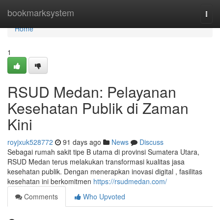
Home
bookmarksystem
Togg
navi
Home
1
RSUD Medan: Pelayanan
Kesehatan Publik di Zaman
Kini
royjxuk528772
91 days ago
News
Discuss
Sebagai rumah sakit tipe B utama di provinsi Sumatera Utara,
RSUD Medan terus melakukan transformasi kualitas jasa
kesehatan publik. Dengan menerapkan inovasi digital , fasilitas
kesehatan ini berkomitmen
https://rsudmedan.com/
Comments
Who Upvoted