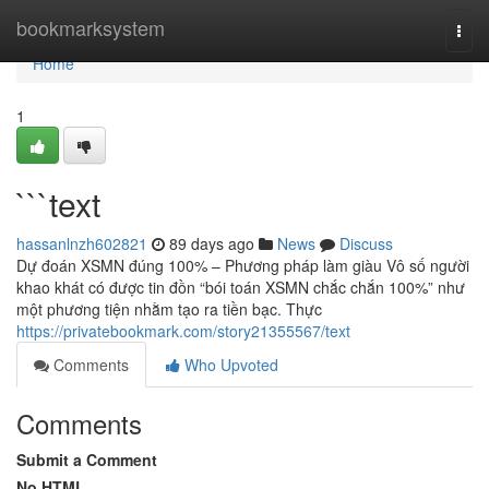
Home
bookmarksystem
Togg
navi
Home
1
```text
hassanlnzh602821
89 days ago
News
Discuss
Dự đoán XSMN đúng 100% – Phương pháp làm giàu Vô số người
khao khát có được tin đồn “bói toán XSMN chắc chắn 100%” như
một phương tiện nhằm tạo ra tiền bạc. Thực
https://privatebookmark.com/story21355567/text
Comments
Who Upvoted
Comments
Submit a Comment
No HTML