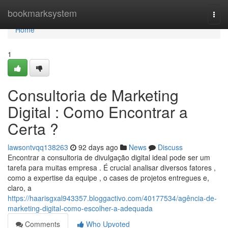
Home
bookmarksystem
Togg
navi
Home
1
Consultoria de Marketing
Digital : Como Encontrar a
Certa ?
lawsontvqq138263
92 days ago
News
Discuss
Encontrar a consultoria de divulgação digital ideal pode ser um
tarefa para muitas empresa . É crucial analisar diversos fatores ,
como a expertise da equipe , o cases de projetos entregues e,
claro, a
https://haarisgxal943357.bloggactivo.com/40177534/agência-de-
marketing-digital-como-escolher-a-adequada
Comments
Who Upvoted