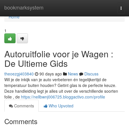
Home
bookmarksystem
Togg
navi
Home
1
Autoruitfolie voor je Wagen :
De Ultieme Gids
theoezgj403840
90 days ago
News
Discuss
Wil je de inkijk van je auto verbeteren én tegelijkertijd de
temperatuur buiten houden? Getint glas is de perfecte keuze.
Deze handleiding legt je alles uit over de verschillende soorten
folie , de
https://nellbwnj006725.bloggactivo.com/profile
Comments
Who Upvoted
Comments