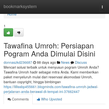
Home
bookmarksystem
Togg
navi
Home
1
Tawafina Umroh: Persiapan
Pogram Anda Dimulai Disini
donnaszkd236687
88 days ago
News
Discuss
Mencari solusi terbaik untuk menyusun pogram Umroh Anda?
Tawafina Umroh hadir sebagai mitra Anda. Kami memberikan
paket menyeluruh mulai dari reservasi akomodasi Umroh,
bantuan copyright, hingga bimbingan
https://lillissbp455661.blogminds.com/tawafina-umroh-jadwal-
perjalanan-anda-berawal-di-tempat-ini-37662447
Comments
Who Upvoted