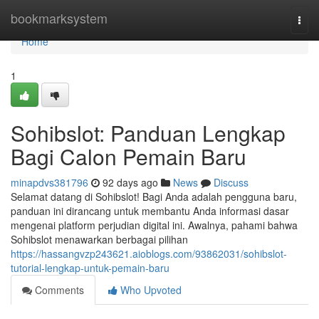
Home
bookmarksystem
Togg
navi
Home
1
Sohibslot: Panduan Lengkap
Bagi Calon Pemain Baru
minapdvs381796
92 days ago
News
Discuss
Selamat datang di Sohibslot! Bagi Anda adalah pengguna baru,
panduan ini dirancang untuk membantu Anda informasi dasar
mengenai platform perjudian digital ini. Awalnya, pahami bahwa
Sohibslot menawarkan berbagai pilihan
https://hassangvzp243621.aioblogs.com/93862031/sohibslot-
tutorial-lengkap-untuk-pemain-baru
Comments
Who Upvoted