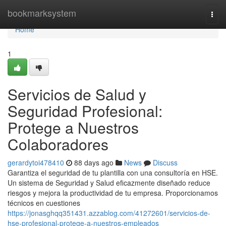
Home
bookmarksystem
Togg
navi
Home
1
Servicios de Salud y
Seguridad Profesional:
Protege a Nuestros
Colaboradores
gerardytoi478410
88 days ago
News
Discuss
Garantiza el seguridad de tu plantilla con una consultoría en HSE.
Un sistema de Seguridad y Salud eficazmente diseñado reduce
riesgos y mejora la productividad de tu empresa. Proporcionamos
técnicos en cuestiones
https://jonasghqq351431.azzablog.com/41272601/servicios-de-
hse-profesional-protege-a-nuestros-empleados