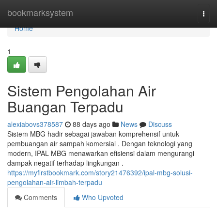
Home
bookmarksystem
Togg
navi
Home
1
Sistem Pengolahan Air
Buangan Terpadu
alexiabovs378587
88 days ago
News
Discuss
Sistem MBG hadir sebagai jawaban komprehensif untuk
pembuangan air sampah komersial . Dengan teknologi yang
modern, IPAL MBG menawarkan efisiensi dalam mengurangi
dampak negatif terhadap lingkungan .
https://myfirstbookmark.com/story21476392/ipal-mbg-solusi-
pengolahan-air-limbah-terpadu
Comments
Who Upvoted