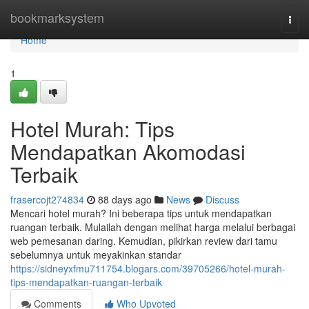
Home
bookmarksystem
Togg
navi
Home
1
Hotel Murah: Tips
Mendapatkan Akomodasi
Terbaik
frasercojt274834
88 days ago
News
Discuss
Mencari hotel murah? Ini beberapa tips untuk mendapatkan
ruangan terbaik. Mulailah dengan melihat harga melalui berbagai
web pemesanan daring. Kemudian, pikirkan review dari tamu
sebelumnya untuk meyakinkan standar
https://sidneyxfmu711754.blogars.com/39705266/hotel-murah-
tips-mendapatkan-ruangan-terbaik
Comments
Who Upvoted