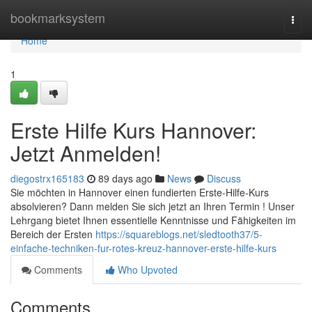
Home
bookmarksystem
Togg
navi
Home
1
Erste Hilfe Kurs Hannover:
Jetzt Anmelden!
diegostrx165183
89 days ago
News
Discuss
Sie möchten in Hannover einen fundierten Erste-Hilfe-Kurs
absolvieren? Dann melden Sie sich jetzt an Ihren Termin ! Unser
Lehrgang bietet Ihnen essentielle Kenntnisse und Fähigkeiten im
Bereich der Ersten
https://squareblogs.net/sledtooth37/5-
einfache-techniken-fur-rotes-kreuz-hannover-erste-hilfe-kurs
Comments
Who Upvoted
Comments