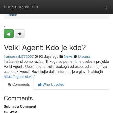
Home
bookmarksystem
Togg
navi
Home
1
Velki Agent: Kdo je kdo?
franceszvki772057
92 days ago
News
Discuss
Ta članek si bomo razjasnili, koga so pomembne osebe v projektu
Veliki Agent . Upoznajte funkcijo vsakega od oseb, od so nujni za
uspeh aktivnosti. Raziskujte dalje informacije o glavnih akterjih
https://agentlist.vip/
Comments
Who Upvoted
Comments
Submit a Comment
No HTML