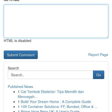
HTML is disabled
Report Page
Search
Go
Published News
1
Cat Tembok Eksterior: Tips Memilih dan
Mencegah...
1
Build Your Dream Home : A Complete Guide
1
10ft Container Solutions: FF, Bunded, Office & ...
1
Prime Vape Pens UK: A User's Guide