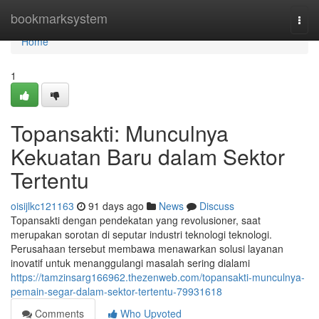
Home
bookmarksystem
Togg
navi
Home
1
Topansakti: Munculnya
Kekuatan Baru dalam Sektor
Tertentu
oisijlkc121163
91 days ago
News
Discuss
Topansakti dengan pendekatan yang revolusioner, saat
merupakan sorotan di seputar industri teknologi teknologi.
Perusahaan tersebut membawa menawarkan solusi layanan
inovatif untuk menanggulangi masalah sering dialami
https://tamzinsarg166962.thezenweb.com/topansakti-munculnya-
pemain-segar-dalam-sektor-tertentu-79931618
Comments
Who Upvoted