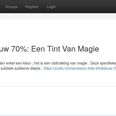
Groups
Register
Login
auw 70%: Een Tint Van Magie
n enkel een kleur ; het is een uitdrukking van magie . Deze specifiek
subtiele sublieme diepte ,
https://xxoto.nl/chameleon-folie-lichtblauw-7