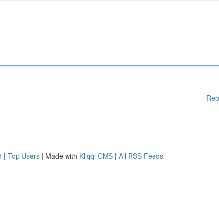
Rep
d
|
Top Users
| Made with
Kliqqi CMS
|
All RSS Feeds