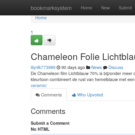
Home
bookmarksystem
Home
New
Submit
Home
1
Chameleon Folie Lichtbl
lilyrilk773989
90 days ago
News
Discuss
De Chameleon film Lichtblauw 70% is bijzonder meer da
kleurtoon combineert de rust van hemelblauw met een 
ceramic/
Comments
Who Upvoted
Comments
Submit a Comment
No HTML