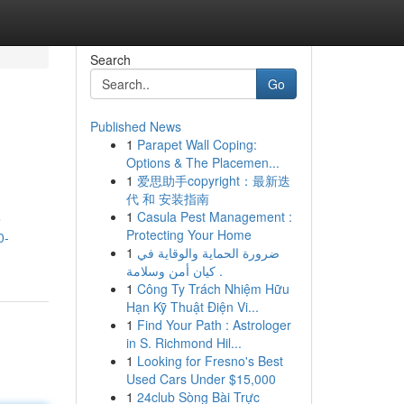
Search
Go
Published News
1
Parapet Wall Coping:
Options & The Placemen...
1
爱思助手copyright：最新迭
代 和 安装指南
1
Casula Pest Management :
e
Protecting Your Home
0-
1
ضرورة الحماية والوقاية في
كيان أمن وسلامة .
1
Công Ty Trách Nhiệm Hữu
Hạn Kỹ Thuật Điện Vi...
1
Find Your Path : Astrologer
in S. Richmond Hil...
1
Looking for Fresno's Best
Used Cars Under $15,000
1
24club Sòng Bài Trực