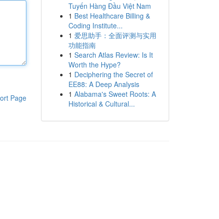
Tuyến Hàng Đầu Việt Nam
1
Best Healthcare Billing &
Coding Institute...
1
爱思助手：全面评测与实用
功能指南
1
Search Atlas Review: Is It
Worth the Hype?
1
Deciphering the Secret of
EE88: A Deep Analysis
1
Alabama's Sweet Roots: A
ort Page
Historical & Cultural...