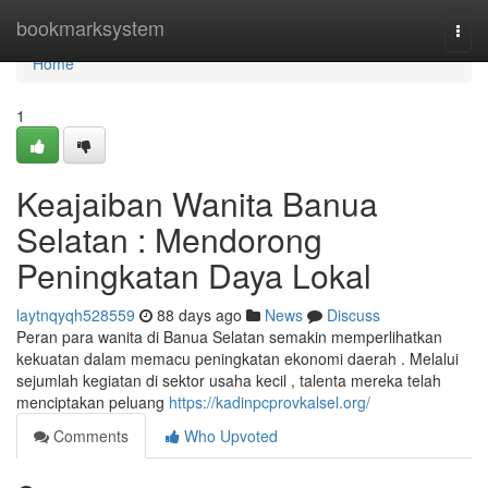
Home
bookmarksystem
Togg
navi
Home
1
Keajaiban Wanita Banua
Selatan : Mendorong
Peningkatan Daya Lokal
laytnqyqh528559
88 days ago
News
Discuss
Peran para wanita di Banua Selatan semakin memperlihatkan
kekuatan dalam memacu peningkatan ekonomi daerah . Melalui
sejumlah kegiatan di sektor usaha kecil , talenta mereka telah
menciptakan peluang
https://kadinpcprovkalsel.org/
Comments
Who Upvoted