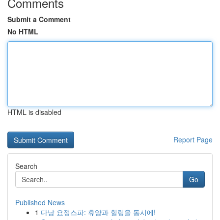
Comments
Submit a Comment
No HTML
HTML is disabled
Report Page
Search
Go
Published News
1
다낭 요정스파: 휴양과 힐링을 동시에!