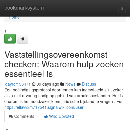
Home
bookmarksystem
Togg
navi
Home
1
Vaststellingsovereenkomst
checken: Waarom hulp zoeken
essentieel is
idayrcr136471
89 days ago
News
Discuss
Een beëindigingsprotocol doornemen kan ingewikkeld zijn, zeker
als u niet ervaring nodig op gebied van arbeidsbestanden. Het is
daarom is het noodzakelijk om juridische bijstand te vragen . Een
https://ellavvxm717541.signalwiki.com/user
Comments
Who Upvoted