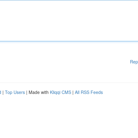
Rep
d
|
Top Users
| Made with
Kliqqi CMS
|
All RSS Feeds