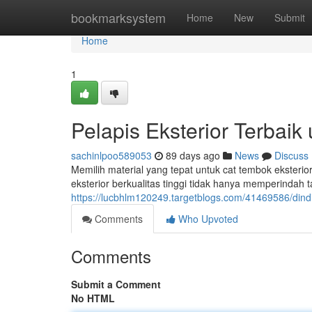
Home
bookmarksystem
Home
New
Submit
Home
1
Pelapis Eksterior Terba
sachinlpoo589053
89 days ago
News
Discuss
Memilih material yang tepat untuk cat tembok eksteri
eksterior berkualitas tinggi tidak hanya memperindah 
https://lucbhlm120249.targetblogs.com/41469586/dind
Comments
Who Upvoted
Comments
Submit a Comment
No HTML