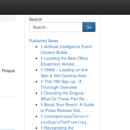
Search
Go
Published News
1
Artificial Intelligence Event
Content Builde...
1
Locating the Best Office
Equipment Vendor...
1
ON68 – Leading on-line
 Pelapis
Spin & Slot Gaming desir...
1
This 789 Sign-up : A
Thorough Overview
1
Decoding the Enigma :
What Do These Part Re...
1
Boost Your Reach: A Guide
to Press Release Dist...
1
{กล่องชุดส่งมอบโครงการ :
แรงบันดาลใจสร้างความรู...
1
Recognizing the