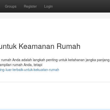
Groups
Register
Login
ik untuk Keamanan Rumah
or rumah Anda adalah langkah penting untuk ketahanan jangka panjang.
tampilan rumah Anda, tetapi
ing-luar-terbaik-untuk-kekuatan-rumah