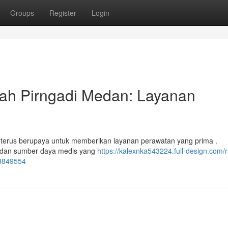
Groups
Register
Login
h Pirngadi Medan: Layanan
n terus berupaya untuk memberikan layanan perawatan yang prima .
, dan sumber daya medis yang
https://kalexnka543224.full-design.com
83849554