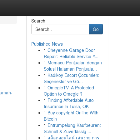
Search
Go
Published News
1
Cheyenne Garage Door
Repair: Reliable Service Y...
1
Memacu Penjualan dengan
Solusi Halaman Penjuala...
1
Kadıköy Escort Çözümleri:
Seçenekler ve Gö...
1
OmegleTV: A Protected
/rumah-
Option to Omegle ?
1
Finding Affordable Auto
Insurance in Tulsa, OK
1
Buy copyright Online With
Bitcoin
1
Entrümpelung Kaufbeuren:
Schnell & Zuverlässig ...
1
สล็อตออนไลน์ เล่นง่าย การ