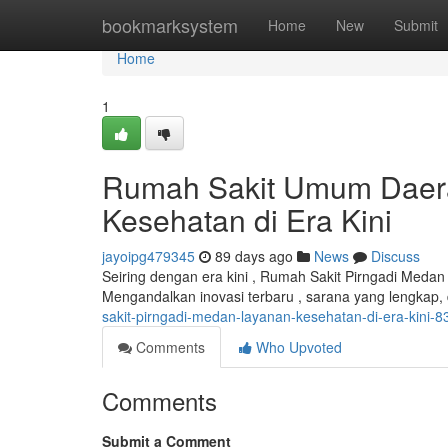
Home
bookmarksystem
Home
New
Submit
Home
1
Rumah Sakit Umum Daera
Kesehatan di Era Kini
jayoipg479345
89 days ago
News
Discuss
Seiring dengan era kini , Rumah Sakit Pirngadi Meda
Mengandalkan inovasi terbaru , sarana yang lengkap
sakit-pirngadi-medan-layanan-kesehatan-di-era-kini-
Comments
Who Upvoted
Comments
Submit a Comment