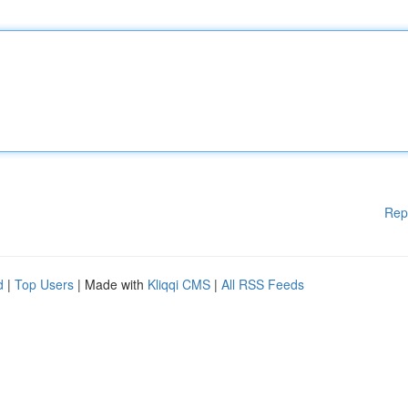
Rep
d
|
Top Users
| Made with
Kliqqi CMS
|
All RSS Feeds