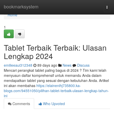
Home
bookmarksystem
Togg
navi
Home
1
Tablet Terbaik Terbaik: Ulasan
Lengkap 2024
emilieeaui312348
89 days ago
News
Discuss
Mencari perangkat tablet paling bagus di 2024 ? Tim kami telah
menyusun daftar komprehensif untuk memandu Anda dalam
mendapatkan tablet yang sesuai dengan kebutuhan Anda. Artikel
ini akan membahas
https://elainenihj735800.ka-
blogs.com/94551050/pilihan-tablet-terbaik-ulasan-lengkap-tahun-
ini
Comments
Who Upvoted