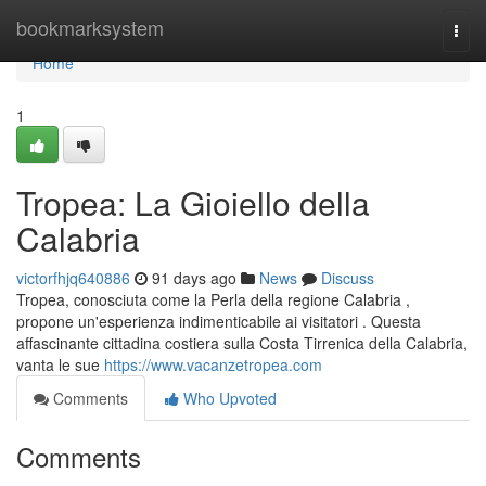
Home
bookmarksystem
Togg
navi
Home
1
Tropea: La Gioiello della
Calabria
victorfhjq640886
91 days ago
News
Discuss
Tropea, conosciuta come la Perla della regione Calabria ,
propone un'esperienza indimenticabile ai visitatori . Questa
affascinante cittadina costiera sulla Costa Tirrenica della Calabria,
vanta le sue
https://www.vacanzetropea.com
Comments
Who Upvoted
Comments