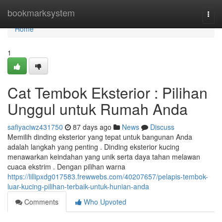
Home
bookmarksystem
Togg
navi
Home
1
Cat Tembok Eksterior : Pilihan
Unggul untuk Rumah Anda
safiyaciwz431750
87 days ago
News
Discuss
Memilih dinding eksterior yang tepat untuk bangunan Anda
adalah langkah yang penting . Dinding eksterior kucing
menawarkan keindahan yang unik serta daya tahan melawan
cuaca ekstrim . Dengan pilihan warna
https://lillipxdg017583.frewwebs.com/40207657/pelapis-tembok-
luar-kucing-pilihan-terbaik-untuk-hunian-anda
Comments
Who Upvoted