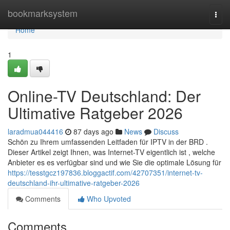
Home
bookmarksystem
Togg
navi
Home
1
Online-TV Deutschland: Der
Ultimative Ratgeber 2026
laradmua044416
87 days ago
News
Discuss
Schön zu Ihrem umfassenden Leitfaden für IPTV in der BRD .
Dieser Artikel zeigt Ihnen, was Internet-TV eigentlich ist , welche
Anbieter es es verfügbar sind und wie Sie die optimale Lösung für
https://tesstgcz197836.bloggactif.com/42707351/internet-tv-
deutschland-ihr-ultimative-ratgeber-2026
Comments
Who Upvoted
Comments