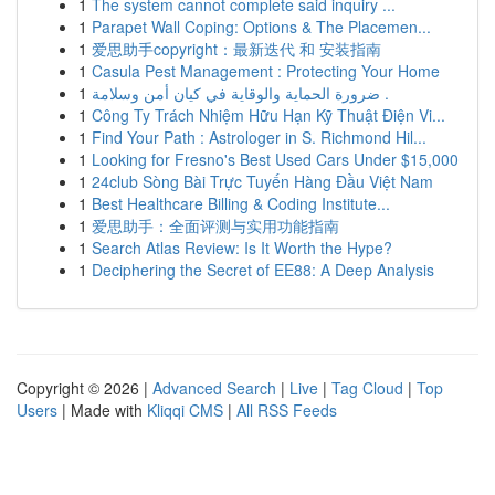
1
The system cannot complete said inquiry ...
1
Parapet Wall Coping: Options & The Placemen...
1
爱思助手copyright：最新迭代 和 安装指南
1
Casula Pest Management : Protecting Your Home
1
ضرورة الحماية والوقاية في كيان أمن وسلامة .
1
Công Ty Trách Nhiệm Hữu Hạn Kỹ Thuật Điện Vi...
1
Find Your Path : Astrologer in S. Richmond Hil...
1
Looking for Fresno's Best Used Cars Under $15,000
1
24club Sòng Bài Trực Tuyến Hàng Đầu Việt Nam
1
Best Healthcare Billing & Coding Institute...
1
爱思助手：全面评测与实用功能指南
1
Search Atlas Review: Is It Worth the Hype?
1
Deciphering the Secret of EE88: A Deep Analysis
Copyright © 2026 |
Advanced Search
|
Live
|
Tag Cloud
|
Top
Users
| Made with
Kliqqi CMS
|
All RSS Feeds