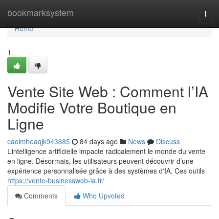
Home
bookmarksystem
Togg
navi
Home
1
Vente Site Web : Comment l’IA
Modifie Votre Boutique en
Ligne
caoimheaqjk943685
84 days ago
News
Discuss
L’intelligence artificielle impacte radicalement le monde du vente
en ligne. Désormais, les utilisateurs peuvent découvrir d’une
expérience personnalisée grâce à des systèmes d'IA. Ces outils
https://vente-businessweb-ia.fr/
Comments
Who Upvoted