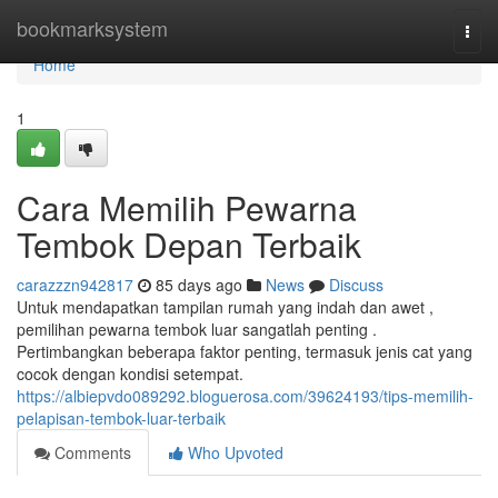
Home
bookmarksystem
Togg
navi
Home
1
Cara Memilih Pewarna
Tembok Depan Terbaik
carazzzn942817
85 days ago
News
Discuss
Untuk mendapatkan tampilan rumah yang indah dan awet ,
pemilihan pewarna tembok luar sangatlah penting .
Pertimbangkan beberapa faktor penting, termasuk jenis cat yang
cocok dengan kondisi setempat.
https://albiepvdo089292.bloguerosa.com/39624193/tips-memilih-
pelapisan-tembok-luar-terbaik
Comments
Who Upvoted