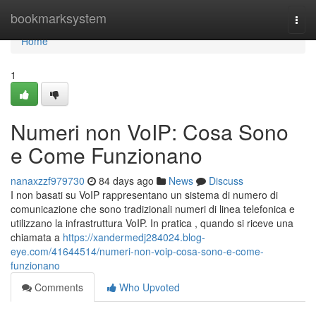
Home
bookmarksystem
Togg
navi
Home
1
Numeri non VoIP: Cosa Sono
e Come Funzionano
nanaxzzf979730
84 days ago
News
Discuss
I non basati su VoIP rappresentano un sistema di numero di
comunicazione che sono tradizionali numeri di linea telefonica e
utilizzano la infrastruttura VoIP. In pratica , quando si riceve una
chiamata a
https://xandermedj284024.blog-
eye.com/41644514/numeri-non-voip-cosa-sono-e-come-
funzionano
Comments
Who Upvoted