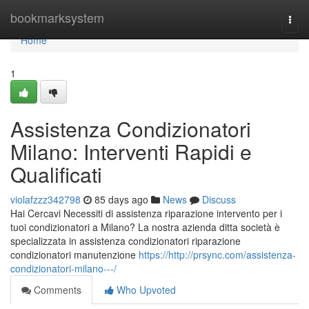
Home
bookmarksystem
Togg
navi
Home
1
Assistenza Condizionatori
Milano: Interventi Rapidi e
Qualificati
violafzzz342798
85 days ago
News
Discuss
Hai Cercavi Necessiti di assistenza riparazione intervento per i
tuoi condizionatori a Milano? La nostra azienda ditta società è
specializzata in assistenza condizionatori riparazione
condizionatori manutenzione
https://http://prsync.com/assistenza-
condizionatori-milano---/
Comments
Who Upvoted