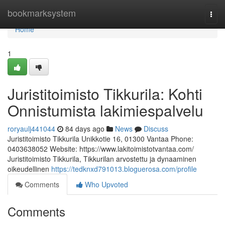
Home
bookmarksystem
Togg
navi
Home
1
Juristitoimisto Tikkurila: Kohti
Onnistumista lakimiespalvelu
roryaulj441044
84 days ago
News
Discuss
Juristitoimisto Tikkurila Unikkotie 16, 01300 Vantaa Phone:
0403638052 Website: https://www.lakitoimistotvantaa.com/
Juristitoimisto Tikkurila, Tikkurilan arvostettu ja dynaaminen
oikeudellinen
https://tedknxd791013.bloguerosa.com/profile
Comments
Who Upvoted
Comments