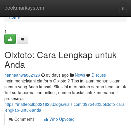
Home
bookmarksystem
Togg
navi
Home
1
Olxtoto: Cara Lengkap untuk
Anda
hannaanwa882126
85 days ago
News
Discuss
Ingin menjelajahi platform Olxtoto ? Tips ini akan menunjukkan
semua yang Anda kuasai. Situs ini merupakan sarana tepat untuk
ikut serta permainan online , namun krusial untuk memahami
prosesnya
https://matteoolbp021623.blogsvirals.com/39754623/olxtoto-cara-
lengkap-untuk-anda
Comments
Who Upvoted