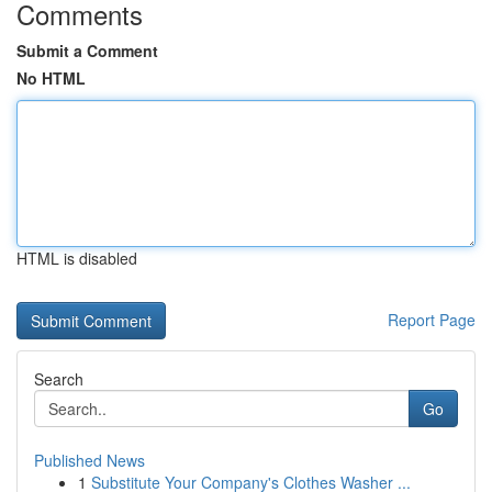
Comments
Submit a Comment
No HTML
HTML is disabled
Report Page
Search
Go
Published News
1
Substitute Your Company's Clothes Washer ...