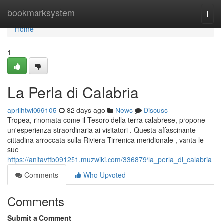
Home
bookmarksystem
Togg
navi
Home
1
La Perla di Calabria
aprilhtwi099105
82 days ago
News
Discuss
Tropea, rinomata come il Tesoro della terra calabrese, propone
un'esperienza straordinaria ai visitatori . Questa affascinante
cittadina arroccata sulla Riviera Tirrenica meridionale , vanta le
sue
https://anitavttb091251.muzwiki.com/336879/la_perla_di_calabria
Comments
Who Upvoted
Comments
Submit a Comment