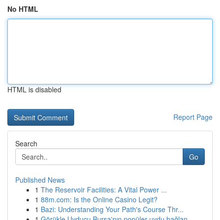
No HTML
HTML is disabled
Report Page
Search
Go
Published News
1
The Reservoir Facilities: A Vital Power ...
1
88m.com: Is the Online Casino Legit?
1
Bazi: Understanding Your Path's Course Thr...
1
Görükle Uyducu Bursa'nın popüler uydu bağlan...